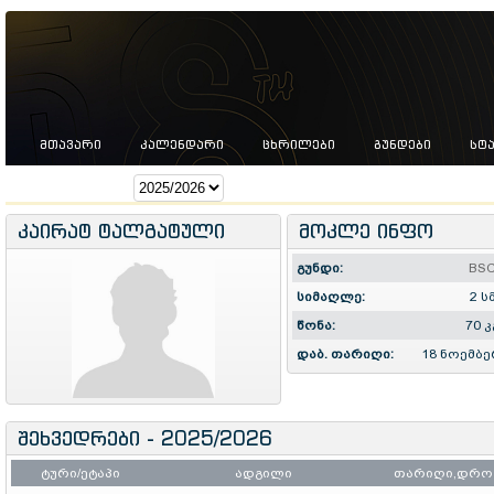
ᲛᲗᲐᲕᲐᲠᲘ
ᲙᲐᲚᲔᲜᲓᲐᲠᲘ
ᲪᲮᲠᲘᲚᲔᲑᲘ
ᲒᲣᲜᲓᲔᲑᲘ
ᲡᲢ
სეზონი:
კაირატ ტალგატული
მოკლე ინფო
გუნდი:
BS
სიმაღლე:
2 ს
წონა:
70 კ
დაბ. თარიღი:
18 ნოემბე
შეხვედრები - 2025/2026
ტური/ეტაპი
ადგილი
თარიღი,დრო