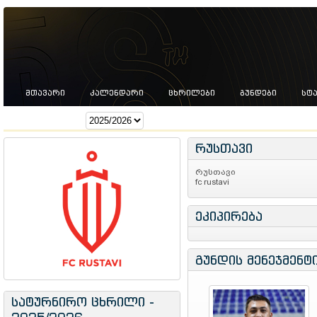
ᲛᲗᲐᲕᲐᲠᲘ
ᲙᲐᲚᲔᲜᲓᲐᲠᲘ
ᲪᲮᲠᲘᲚᲔᲑᲘ
ᲒᲣᲜᲓᲔᲑᲘ
ᲡᲢ
სეზონი:
რუსთავი
რუსთავი
fc rustavi
ეკიპირება
გუნდის მენეჯმენტ
სატურნირო ცხრილი -