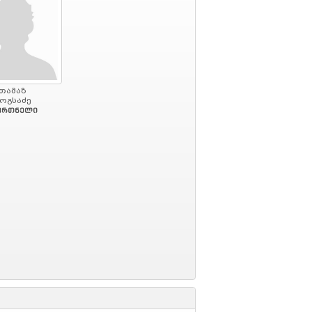
თამაზ
ოგსაძე
ვრთნელი