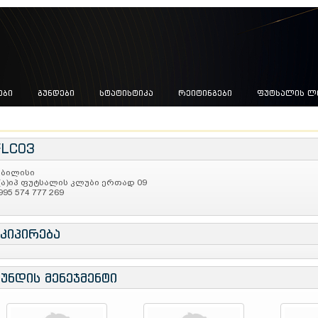
ᲔᲑᲘ
ᲒᲣᲜᲓᲔᲑᲘ
ᲡᲢᲐᲢᲘᲡᲢᲘᲙᲐ
ᲠᲔᲘᲢᲘᲜᲒᲔᲑᲘ
ᲤᲣᲢᲡᲐᲚᲘᲡ Ლ
FLC03
ბილისი
(ა)იპ ფუტსალის კლუბი ერთად 09
995 574 777 269
ეკიპირება
გუნდის მენეჯმენტი