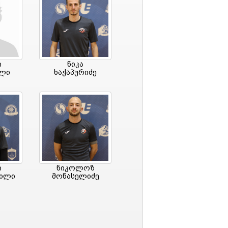
ი
ნიკა
ილი
ხაჭაპურიძე
ი
ნიკოლოზ
ვილი
მონასელიძე