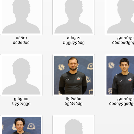
ბაჩო
ამიკო
გიორგ
ძაძამია
წკეპლაძე
ბათიაშვ
დავით
მერაბი
გიორგ
სლოევი
აჭარაძე
ბიბილეიშ