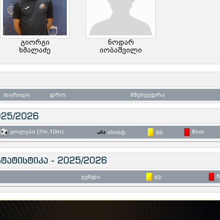
გიორგი
ნოდარ
ხმალაძე
იობაშვილი
თარიღი
დრო
მშეხვედრა
025/2026
გოლები (7m,10m)
ყვ.
წით.
ასისტ.
ტატისტიკა - 2025/2026
ყვ.
წ
გუნდი