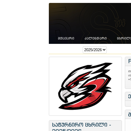
ᲛᲗᲐᲕᲐᲠᲘ
ᲙᲐᲚᲔᲜᲓᲐᲠᲘ
ᲪᲮᲠᲘᲚ
სეზონი:
თ
ა
+
სატურნირო ცხრილი -