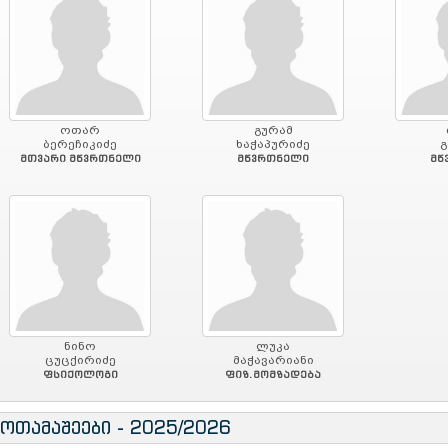
ოთარ
გურამ
ბერეჩიკიძე
ხაჭაპურიძე
გ
მთვარი მწვრთნელი
მწვრთნელი
მწ
ნინო
ლუკა
ცუცქირიძე
მაჭავარიანი
ფსიქოლოგი
ფიზ.მომზადება
მოთამაშეები - 2025/2026