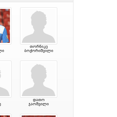
თორნიკე
ლი
ბოჭორიშვილი
დათო
ე
ჯაოშვილი