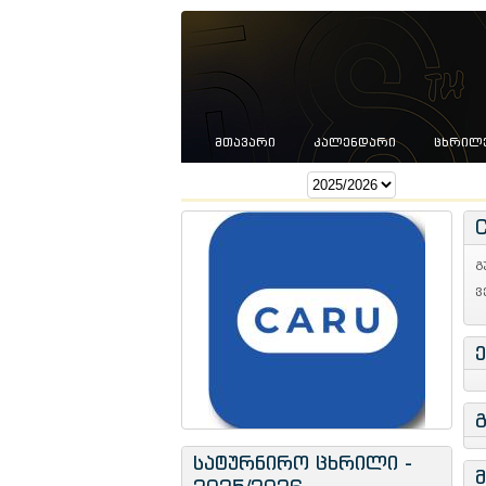
ᲛᲗᲐᲕᲐᲠᲘ
ᲙᲐᲚᲔᲜᲓᲐᲠᲘ
ᲪᲮᲠᲘᲚ
სეზონი:
გ
ვ
სატურნირო ცხრილი -