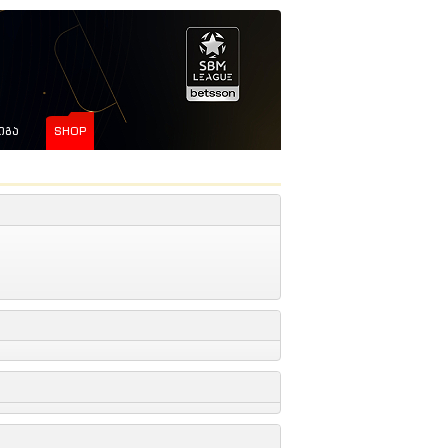
ᲘᲒᲐ
SHOP