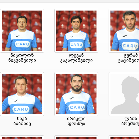
ნიკოლოზ
ლევან
გურამ
ნიკვაშვილი
კაკალაშვილი
ტატიშვი
ნიკა
ირაკლი
ლაშა
აბაშიძე
ფოჩხუა
არეშიძ