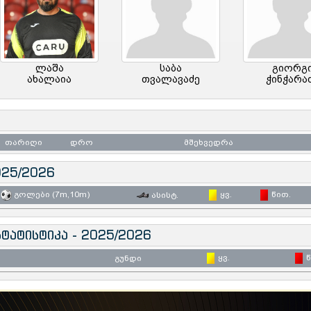
ლაშა
საბა
გიორგ
ახალაია
თვალავაძე
ჭინჭარა
თარიღი
დრო
მშეხვედრა
025/2026
გოლები (7m,10m)
ყვ.
წით.
ასისტ.
ტატისტიკა - 2025/2026
ყვ.
წ
გუნდი