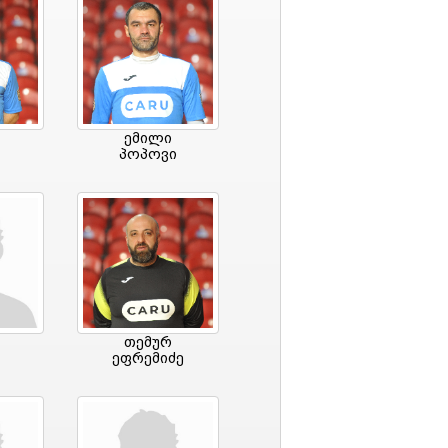
ემილი
პოპოვი
თემურ
ეფრემიძე