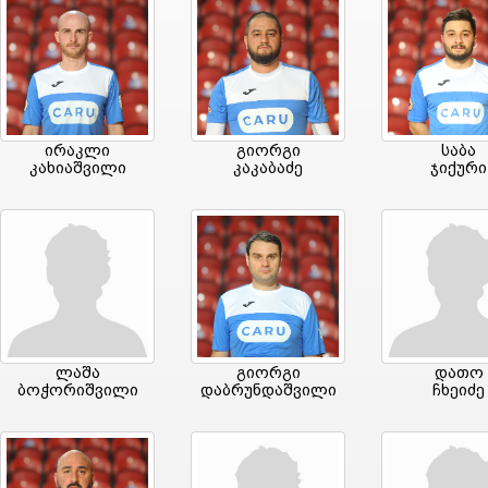
ირაკლი
გიორგი
საბა
კახიაშვილი
კაკაბაძე
ჯიქური
ლაშა
გიორგი
დათო
ბოჭორიშვილი
დაბრუნდაშვილი
ჩხეიძე