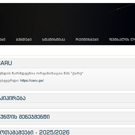
ᲔᲑᲘ
ᲒᲣᲜᲓᲔᲑᲘ
ᲡᲢᲐᲢᲘᲡᲢᲘᲙᲐ
ᲠᲔᲘᲢᲘᲜᲒᲔᲑᲘ
ᲤᲣᲢᲡᲐᲚᲘᲡ Ლ
CARU
უნდის წარმდგენია ორგანიზაცია შპს "ქარუ"
ებგვერდი:
https://caru.ge/
ეკიპირება
გუნდის მენეჯმენტი
მოთამაშეები - 2025/2026