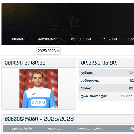
ᲛᲗᲐᲕᲐᲠᲘ
ᲙᲐᲚᲔᲜᲓᲐᲠᲘ
ᲪᲮᲠᲘᲚᲔᲑᲘ
ᲒᲣᲜᲓᲔᲑᲘ
ᲡᲢ
სეზონი:
ემილი პოპოვი
მოკლე ინფო
გუნდი:
CA
სიმაღლე:
182
წონა:
82
დაბ. თარიღი:
23 მაი
შეხვედრები - 2025/2026
ტური/ეტაპი
ადგილი
თარიღი,დრო