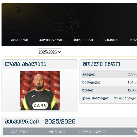
ᲛᲗᲐᲕᲐᲠᲘ
ᲙᲐᲚᲔᲜᲓᲐᲠᲘ
ᲪᲮᲠᲘᲚᲔᲑᲘ
ᲒᲣᲜᲓᲔᲑᲘ
ᲡᲢ
სეზონი:
ლაშა ახალაია
მოკლე ინფო
გუნდი:
CAR
სიმაღლე:
184 ს
წონა:
120 კ
დაბ. თარიღი:
01 თებერვა
შეხვედრები - 2025/2026
ტური/ეტაპი
ადგილი
თარიღი,დრო