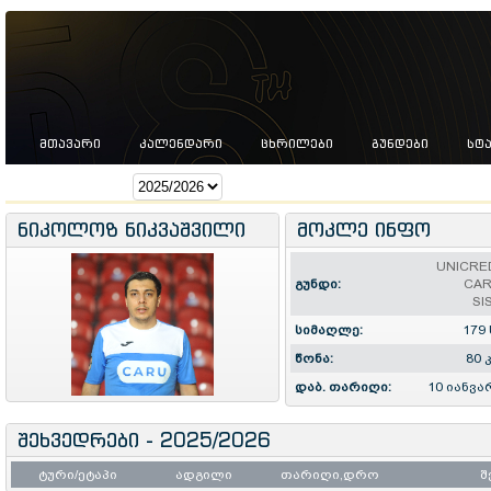
ᲛᲗᲐᲕᲐᲠᲘ
ᲙᲐᲚᲔᲜᲓᲐᲠᲘ
ᲪᲮᲠᲘᲚᲔᲑᲘ
ᲒᲣᲜᲓᲔᲑᲘ
ᲡᲢ
სეზონი:
ნიკოლოზ ნიკვაშვილი
მოკლე ინფო
UNICRE
გუნდი:
CA
SI
სიმაღლე:
179 
წონა:
80 
დაბ. თარიღი:
10 იანვა
შეხვედრები - 2025/2026
ტური/ეტაპი
ადგილი
თარიღი,დრო