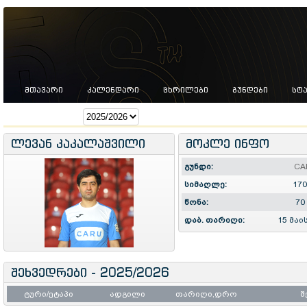
ᲛᲗᲐᲕᲐᲠᲘ
ᲙᲐᲚᲔᲜᲓᲐᲠᲘ
ᲪᲮᲠᲘᲚᲔᲑᲘ
ᲒᲣᲜᲓᲔᲑᲘ
ᲡᲢ
სეზონი:
ლევან კაკალაშვილი
მოკლე ინფო
გუნდი:
CA
სიმაღლე:
170
წონა:
70
დაბ. თარიღი:
15 მაი
შეხვედრები - 2025/2026
ტური/ეტაპი
ადგილი
თარიღი,დრო