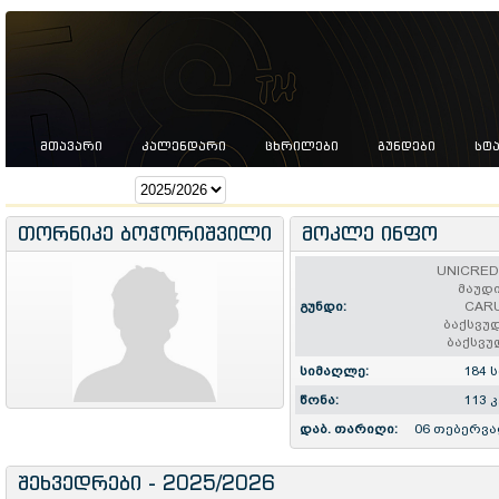
ᲛᲗᲐᲕᲐᲠᲘ
ᲙᲐᲚᲔᲜᲓᲐᲠᲘ
ᲪᲮᲠᲘᲚᲔᲑᲘ
ᲒᲣᲜᲓᲔᲑᲘ
ᲡᲢ
სეზონი:
თორნიკე ბოჭორიშვილი
მოკლე ინფო
UNICRED
მაუდ
გუნდი:
CAR
ბაქსვუ
ბაქსვ
სიმაღლე:
184 ს
წონა:
113 კ
დაბ. თარიღი:
06 თებერვა
შეხვედრები - 2025/2026