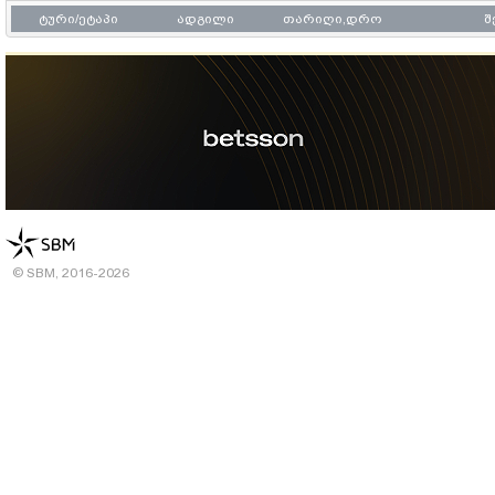
ტური/ეტაპი
ადგილი
თარიღი,დრო
© SBM, 2016-2026