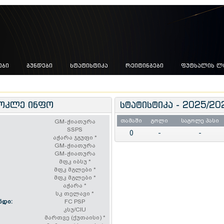
ᲔᲑᲘ
ᲒᲣᲜᲓᲔᲑᲘ
ᲡᲢᲐᲢᲘᲡᲢᲘᲙᲐ
ᲠᲔᲘᲢᲘᲜᲒᲔᲑᲘ
ᲤᲣᲢᲡᲐᲚᲘᲡ Ლ
ოკლე ინფო
სტატისტიკა - 2025/20
თამაში
გოლი
საგოლე პასი
GM-ჭიათურა
SSPS
0
-
-
აჭარა ჯგუფი
*
GM-ჭიათურა
GM-ჭიათურა
მფკ იბსუ
*
მფკ მგლები
*
მფკ მგლები
*
აჭარა
*
სკ თელავი
*
ნდი:
FC PSP
კსუ/CIU
მართვე (ქუთაისი)
*