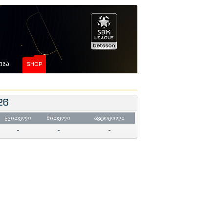
ᲘᲒᲐ
SHOP
26
ყვითელი
წითელი
ავტოგოლი
-
-
-