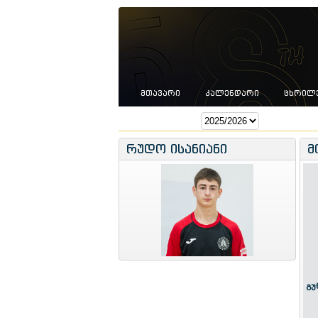
ᲛᲗᲐᲕᲐᲠᲘ
ᲙᲐᲚᲔᲜᲓᲐᲠᲘ
ᲪᲮᲠᲘᲚ
სეზონი:
რუდო ისანიანი
მ
გუ