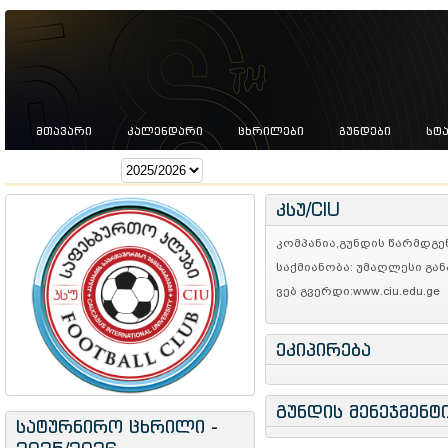
ᲛᲗᲐᲕᲐᲠᲘ
ᲙᲐᲚᲔᲜᲓᲐᲠᲘ
ᲪᲮᲠᲘᲚᲔᲑᲘ
ᲒᲣᲜᲓᲔᲑᲘ
ᲡᲢ
სეზონი:
კსუ/CIU
კომპანია,გუნდის წარმდგე
საქმიანობა: უმაღლესი გა
ვებ გვერდი:www.ciu.edu.ge
ეკიპირება
გუნდის მენეჯმენტ
სატურნირო ცხრილი -