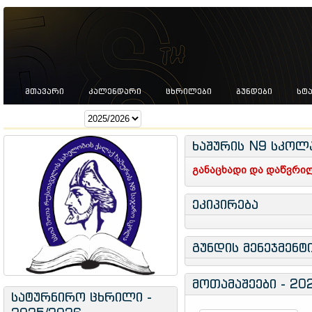
ᲛᲗᲐᲕᲐᲠᲘ
ᲙᲐᲚᲔᲜᲓᲐᲠᲘ
ᲪᲮᲠᲘᲚᲔᲑᲘ
ᲒᲣᲜᲓᲔᲑᲘ
ᲡᲢ
სეზონი:
ხაშურის N9 სკოლ
განაცხადი და დაწვრილ
ეკიპირება
გუნდის მენეჯმენტ
მოთამაშეები - 20
სატურნირო ცხრილი -