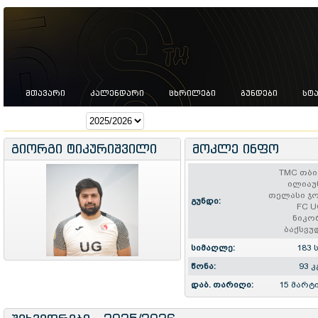
ᲛᲗᲐᲕᲐᲠᲘ
ᲙᲐᲚᲔᲜᲓᲐᲠᲘ
ᲪᲮᲠᲘᲚᲔᲑᲘ
ᲒᲣᲜᲓᲔᲑᲘ
ᲡᲢ
სეზონი:
გიორგი ტიკურიშვილი
მოკლე ინფო
TMC თბ
ილიაუ
თელასი ჯ
გუნდი:
FC 
ნიკო
ბაქსვუ
სიმაღლე:
183 
წონა:
93 კ
დაბ. თარიღი:
15 მარტი