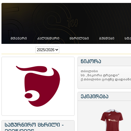
ᲛᲗᲐᲕᲐᲠᲘ
ᲙᲐᲚᲔᲜᲓᲐᲠᲘ
ᲪᲮᲠᲘᲚᲔᲑᲘ
ᲒᲣᲜᲓᲔᲑᲘ
ᲡᲢ
სეზონი:
ნიკორა
თბილისი
სს ,,ნიკორა ტრეიდი"
ქ.თბილისი ცოტნე დადიანის
ეკიპირება
სატურნირო ცხრილი -