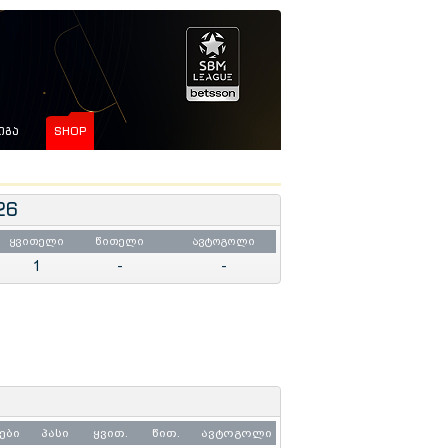
ᲘᲒᲐ
SHOP
26
ყვითელი
წითელი
ავტოგოლი
1
-
-
ები
პასი
ყვით.
წით.
ავტოგოლი