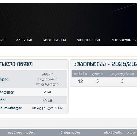
ᲔᲑᲘ
ᲒᲣᲜᲓᲔᲑᲘ
ᲡᲢᲐᲢᲘᲡᲢᲘᲙᲐ
ᲠᲔᲘᲢᲘᲜᲒᲔᲑᲘ
ᲤᲣᲢᲡᲐᲚᲘᲡ Ლ
ოკლე ინფო
სტატისტიკა - 2025/20
თამაში
გოლი
საგოლე პასი
აწსუ
*
ნდი:
ავლაბარი
12
5
3
35-ე სკოლა
მაღლე:
2 სმ
ნა:
75 კგ
ბ. თარიღი:
08 აგვისტო 1997
თარიღი,დრო
შეხვედრა
ანგარიში
გოლ