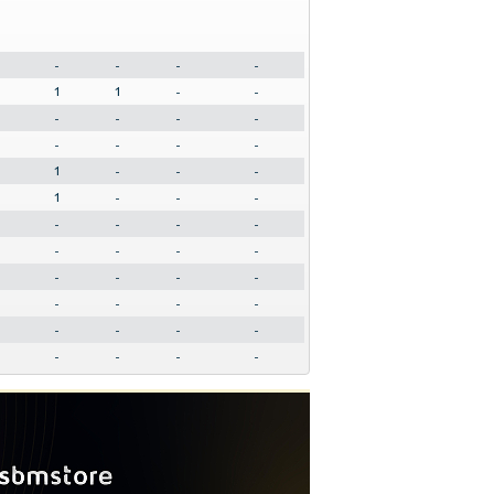
-
-
-
-
1
1
-
-
-
-
-
-
-
-
-
-
1
-
-
-
1
-
-
-
-
-
-
-
-
-
-
-
-
-
-
-
-
-
-
-
-
-
-
-
-
-
-
-