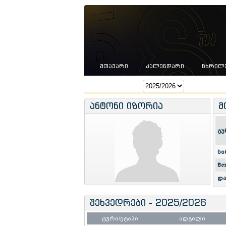
ᲛᲗᲐᲕᲐᲠᲘ
ᲙᲐᲚᲔᲜᲓᲐᲠᲘ
ᲪᲮᲠᲘᲚ
სეზონი:
ანტონი იზორია
მ
გუ
სი
წო
და
შეხვედრები - 2025/2026
ტური/ეტაპი
ადგილი