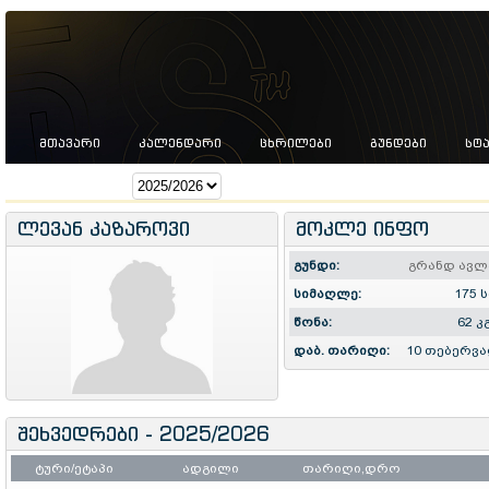
ᲛᲗᲐᲕᲐᲠᲘ
ᲙᲐᲚᲔᲜᲓᲐᲠᲘ
ᲪᲮᲠᲘᲚᲔᲑᲘ
ᲒᲣᲜᲓᲔᲑᲘ
ᲡᲢ
სეზონი:
ლევან კაზაროვი
მოკლე ინფო
გუნდი:
გრანდ ავლ
სიმაღლე:
175 ს
წონა:
62 კ
დაბ. თარიღი:
10 თებერვა
შეხვედრები - 2025/2026
ტური/ეტაპი
ადგილი
თარიღი,დრო