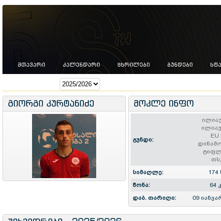
ᲛᲗᲐᲕᲐᲠᲘ
ᲙᲐᲚᲔᲜᲓᲐᲠᲘ
ᲪᲮᲠᲘᲚᲔᲑᲘ
ᲒᲣᲜᲓᲔᲑᲘ
ᲡᲢ
სეზონი:
გიორგი კურტანიძე
მოკლე ინფო
ილია
ილიაუ
EU 
გუნდი:
დინამო
ტიფლ
თს
სიმაღლე:
174 
წონა:
64 
დაბ. თარიღი:
09 იანვა