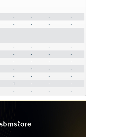
-
-
-
-
-
-
-
-
-
-
-
-
-
-
-
-
-
-
-
-
-
1
-
-
-
-
-
-
1
-
-
-
-
-
-
-