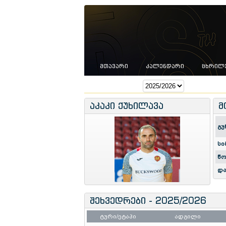
ᲛᲗᲐᲕᲐᲠᲘ
ᲙᲐᲚᲔᲜᲓᲐᲠᲘ
ᲪᲮᲠᲘᲚ
სეზონი:
აკაკი ქუხილავა
მ
გუ
სი
წო
და
შეხვედრები - 2025/2026
ტური/ეტაპი
ადგილი