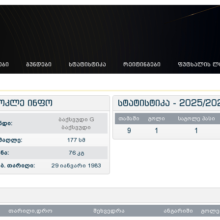
ᲔᲑᲘ
ᲒᲣᲜᲓᲔᲑᲘ
ᲡᲢᲐᲢᲘᲡᲢᲘᲙᲐ
ᲠᲔᲘᲢᲘᲜᲒᲔᲑᲘ
ᲤᲣᲢᲡᲐᲚᲘᲡ Ლ
ოკლე ინფო
სტატისტიკა - 2025/20
თამაში
გოლი
საგოლე პასი
ბაქსვუდი G
ნდი:
ბაქსვუდი
9
1
1
მაღლე:
177 სმ
ნა:
76 კგ
ბ. თარიღი:
29 იანვარი 1983
თარიღი,დრო
შეხვედრა
ანგარიში
გოლე