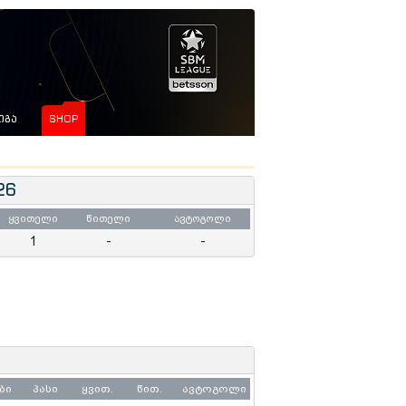
ᲘᲒᲐ
SHOP
26
ყვითელი
წითელი
ავტოგოლი
1
-
-
ბი
პასი
ყვით.
წით.
ავტოგოლი