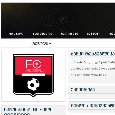
ᲛᲗᲐᲕᲐᲠᲘ
ᲙᲐᲚᲔᲜᲓᲐᲠᲘ
ᲪᲮᲠᲘᲚᲔᲑᲘ
ᲒᲣᲜᲓᲔᲑᲘ
ᲡᲢ
სეზონი:
ბანკი რესპუბლიკა
ორგანიზაცია, გუნდის წარ
საქმიანობა: საბანკო საფი
ვებ გვერდი: www.br.ge
ეკიპირება
გუნდის მენეჯმენტ
სატურნირო ცხრილი -