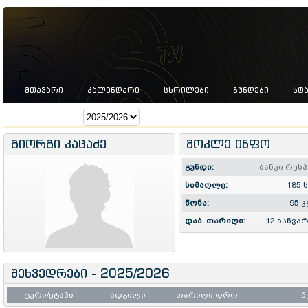
ᲛᲗᲐᲕᲐᲠᲘ
ᲙᲐᲚᲔᲜᲓᲐᲠᲘ
ᲪᲮᲠᲘᲚᲔᲑᲘ
ᲒᲣᲜᲓᲔᲑᲘ
ᲡᲢ
სეზონი:
გიორგი კაცაძე
მოკლე ინფო
გუნდი:
ბანკი რეს
სიმაღლე:
185 
წონა:
95 კ
დაბ. თარიღი:
12 იანვარ
შეხვედრები - 2025/2026
ტური/ეტაპი
ადგილი
თარიღი,დრო