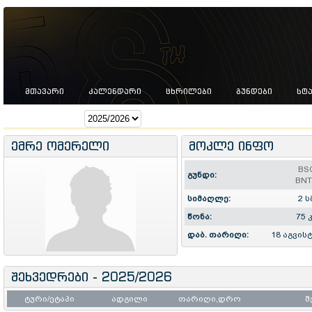
ᲛᲗᲐᲕᲐᲠᲘ
ᲙᲐᲚᲔᲜᲓᲐᲠᲘ
ᲪᲮᲠᲘᲚᲔᲑᲘ
ᲒᲣᲜᲓᲔᲑᲘ
ᲡᲢ
სეზონი:
ემრე ომერელი
მოკლე ინფო
BS
გუნდი:
BN
სიმაღლე:
2 ს
წონა:
75 
დაბ. თარიღი:
18 აგვის
შეხვედრები - 2025/2026
ტური/ეტაპი
ადგილი
თარიღი,დრო