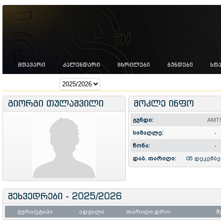
ᲛᲗᲐᲕᲐᲠᲘ
ᲙᲐᲚᲔᲜᲓᲐᲠᲘ
ᲪᲮᲠᲘᲚᲔᲑᲘ
ᲒᲣᲜᲓᲔᲑᲘ
ᲡᲢ
სეზონი:
გიორგი თულაშვილი
მოკლე ინფო
გუნდი:
AMT
სიმაღლე:
-
წონა:
-
დაბ. თარიღი:
05 დეკემბე
შეხვედრები - 2025/2026
ტური/ეტაპი
ადგილი
თარიღი,დრო