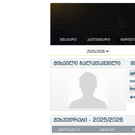
ᲛᲗᲐᲕᲐᲠᲘ
ᲙᲐᲚᲔᲜᲓᲐᲠᲘ
ᲪᲮᲠᲘᲚ
სეზონი:
მიხეილი ჩალათაშვილი
მ
გუ
სი
წო
და
შეხვედრები - 2025/2026
ტური/ეტაპი
ადგილი