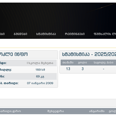
ᲔᲑᲘ
ᲒᲣᲜᲓᲔᲑᲘ
ᲡᲢᲐᲢᲘᲡᲢᲘᲙᲐ
ᲠᲔᲘᲢᲘᲜᲒᲔᲑᲘ
ᲤᲣᲢᲡᲐᲚᲘᲡ Ლ
ოკლე ინფო
სტატისტიკა - 2025/20
თამაში
გოლი
საგოლე პასი
ნდი:
I სკოლა მცხეთა
13
3
-
მაღლე:
189 სმ
ნა:
69 კგ
ბ. თარიღი:
07 იანვარი 2009
თარიღი,დრო
შეხვედრა
ანგარიში
გო