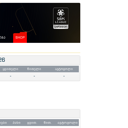
ᲘᲒᲐ
SHOP
26
ყვითელი
წითელი
ავტოგოლი
-
-
-
ლები
პასი
ყვით.
წით.
ავტოგოლი