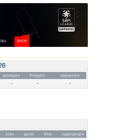
ᲘᲒᲐ
SHOP
26
ყვითელი
წითელი
ავტოგოლი
-
-
-
პასი
ყვით.
წით.
ავტოგოლი