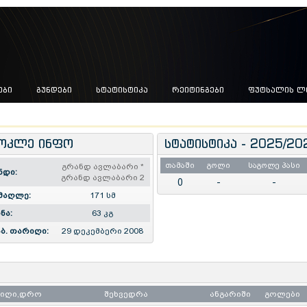
ᲔᲑᲘ
ᲒᲣᲜᲓᲔᲑᲘ
ᲡᲢᲐᲢᲘᲡᲢᲘᲙᲐ
ᲠᲔᲘᲢᲘᲜᲒᲔᲑᲘ
ᲤᲣᲢᲡᲐᲚᲘᲡ Ლ
ოკლე ინფო
სტატისტიკა - 2025/20
თამაში
გოლი
საგოლე პასი
გრანდ ავლაბარი
*
ნდი:
გრანდ ავლაბარი 2
0
-
-
მაღლე:
171 სმ
ნა:
63 კგ
ბ. თარიღი:
29 დეკემბერი 2008
რიღი,დრო
შეხვედრა
ანგარიში
გოლები