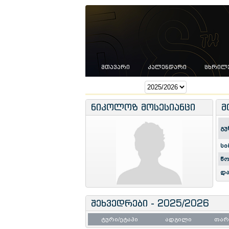
ᲛᲗᲐᲕᲐᲠᲘ
ᲙᲐᲚᲔᲜᲓᲐᲠᲘ
ᲪᲮᲠᲘᲚ
სეზონი:
ნიკოლოზ მოსესიანცი
მ
გუ
სი
წო
და
შეხვედრები - 2025/2026
ტური/ეტაპი
ადგილი
თა