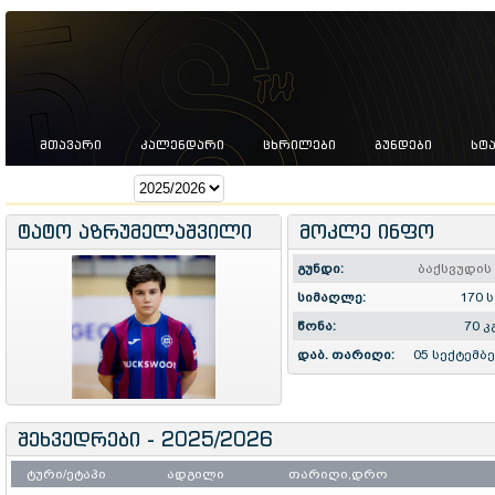
ᲛᲗᲐᲕᲐᲠᲘ
ᲙᲐᲚᲔᲜᲓᲐᲠᲘ
ᲪᲮᲠᲘᲚᲔᲑᲘ
ᲒᲣᲜᲓᲔᲑᲘ
ᲡᲢ
სეზონი:
ტატო აზრუმელაშვილი
მოკლე ინფო
გუნდი:
ბაქსვუდის
სიმაღლე:
170 
წონა:
70 კ
დაბ. თარიღი:
05 სექტემბ
შეხვედრები - 2025/2026
ტური/ეტაპი
ადგილი
თარიღი,დრო