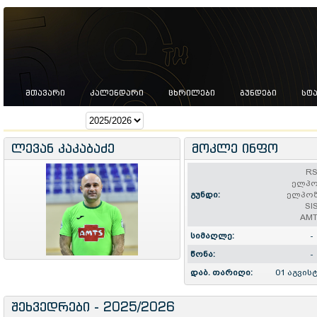
ᲛᲗᲐᲕᲐᲠᲘ
ᲙᲐᲚᲔᲜᲓᲐᲠᲘ
ᲪᲮᲠᲘᲚᲔᲑᲘ
ᲒᲣᲜᲓᲔᲑᲘ
ᲡᲢ
სეზონი:
ლევან კაკაბაძე
მოკლე ინფო
R
ელპ
გუნდი:
ელპო
SI
AM
სიმაღლე:
-
წონა:
-
დაბ. თარიღი:
01 აგვის
შეხვედრები - 2025/2026