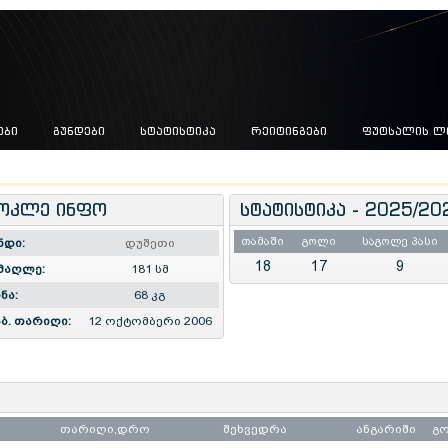
ᲔᲑᲘ
ᲒᲣᲜᲓᲔᲑᲘ
ᲡᲢᲐᲢᲘᲡᲢᲘᲙᲐ
ᲠᲔᲘᲢᲘᲜᲒᲔᲑᲘ
ᲤᲣᲢᲡᲐᲚᲘᲡ Ლ
ოკლე ინფო
სტატისტიკა - 2025/20
თამაში
გოლი
საგოლე პასი
ნდი:
დუშეთი
18
17
9
მაღლე:
181 სმ
ნა:
68 კგ
ბ. თარიღი:
12 ოქტომბერი 2006
თარიღი,დრო
შეხვედრა
ანგარიში
გ