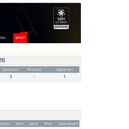
ᲘᲒᲐ
SHOP
26
ყვითელი
წითელი
ავტოგოლი
3
-
1
ოლები
პასი
ყვით.
წით.
ავტოგოლი