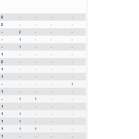
2
-
-
-
-
2
-
-
-
-
-
2
-
-
-
-
1
-
-
-
-
1
-
-
-
1
-
-
-
-
2
-
-
-
-
1
-
-
-
-
1
-
-
-
-
-
-
-
-
1
1
-
-
-
-
-
1
1
-
-
1
-
-
-
-
1
1
-
-
-
1
1
-
-
-
1
1
1
-
-
1
-
-
-
-