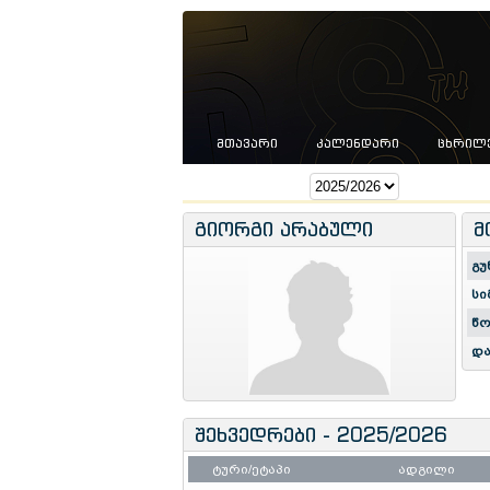
ᲛᲗᲐᲕᲐᲠᲘ
ᲙᲐᲚᲔᲜᲓᲐᲠᲘ
ᲪᲮᲠᲘᲚ
სეზონი:
გიორგი არაბული
მ
გუ
სი
წო
და
შეხვედრები - 2025/2026
ტური/ეტაპი
ადგილი