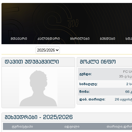
ᲛᲗᲐᲕᲐᲠᲘ
ᲙᲐᲚᲔᲜᲓᲐᲠᲘ
ᲪᲮᲠᲘᲚᲔᲑᲘ
ᲒᲣᲜᲓᲔᲑᲘ
ᲡᲢ
სეზონი:
დავით უდუმაშვილი
მოკლე ინფო
FC 
გუნდი:
35-ე ს
სიმაღლე:
2 ს
წონა:
66 
დაბ. თარიღი:
26 აგვის
შეხვედრები - 2025/2026
ტური/ეტაპი
ადგილი
თარიღი,დრ