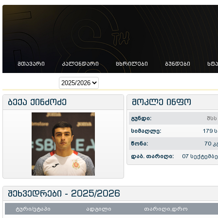
ᲛᲗᲐᲕᲐᲠᲘ
ᲙᲐᲚᲔᲜᲓᲐᲠᲘ
ᲪᲮᲠᲘᲚᲔᲑᲘ
ᲒᲣᲜᲓᲔᲑᲘ
ᲡᲢ
სეზონი:
ბექა ქინძოძე
მოკლე ინფო
გუნდი:
შსს
სიმაღლე:
179 
წონა:
70 კ
დაბ. თარიღი:
07 სექტემბ
შეხვედრები - 2025/2026
ტური/ეტაპი
ადგილი
თარიღი,დრო