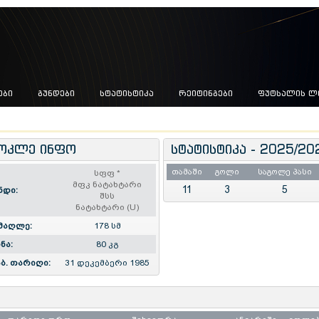
ᲔᲑᲘ
ᲒᲣᲜᲓᲔᲑᲘ
ᲡᲢᲐᲢᲘᲡᲢᲘᲙᲐ
ᲠᲔᲘᲢᲘᲜᲒᲔᲑᲘ
ᲤᲣᲢᲡᲐᲚᲘᲡ Ლ
ოკლე ინფო
სტატისტიკა - 2025/20
თამაში
გოლი
საგოლე პასი
სფფ
*
მფკ ნატახტარი
11
3
5
ნდი:
შსს
ნატახტარი (U)
მაღლე:
178 სმ
ნა:
80 კგ
ბ. თარიღი:
31 დეკემბერი 1985