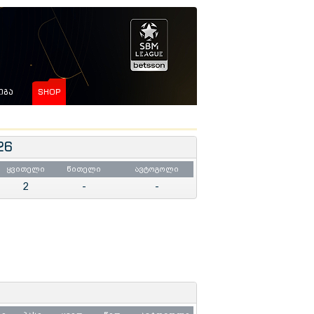
ᲘᲒᲐ
SHOP
26
ყვითელი
წითელი
ავტოგოლი
2
-
-