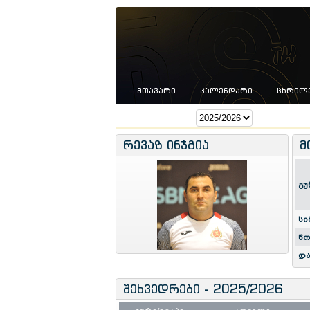
ᲛᲗᲐᲕᲐᲠᲘ
ᲙᲐᲚᲔᲜᲓᲐᲠᲘ
ᲪᲮᲠᲘᲚ
სეზონი:
რევაზ ინჯგია
მ
გუ
სი
წო
და
შეხვედრები - 2025/2026