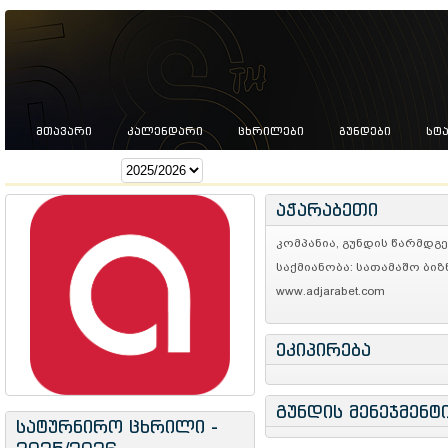
ᲛᲗᲐᲕᲐᲠᲘ
ᲙᲐᲚᲔᲜᲓᲐᲠᲘ
ᲪᲮᲠᲘᲚᲔᲑᲘ
ᲒᲣᲜᲓᲔᲑᲘ
ᲡᲢ
სეზონი:
აჭარაბეთი
კომპანია, გუნდის წარმდგე
საქმიანობა: სათამაშო ბიზ
www.adjarabet.com
ეკიპირება
გუნდის მენეჯმენტ
სატურნირო ცხრილი -