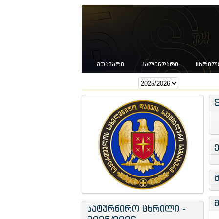
ᲛᲗᲐᲕᲐᲠᲘ
ᲙᲐᲚᲔᲜᲓᲐᲠᲘ
ᲪᲮᲠᲘᲚ
სეზონი:
სატურნირო ცხრილი -