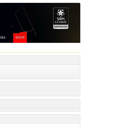
ᲘᲒᲐ
SHOP