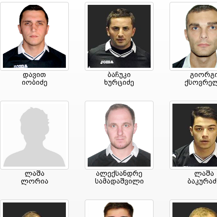
დავით
ბაჩუკი
გიორგ
იობიძე
ხურციძე
ქსოვრე
ლაშა
ალექსანდრე
ლაშა
ლორია
სამადაშვილი
ბაკურაძ