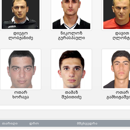
დიეგო
ნიკოლოზ
დავით
ლობჟანიძე
გურასპაული
ღლონტ
ოთარ
თამაზ
ოთარ
ხორავა
შუბითიძე
გამხიტაშვ
თარიღი
დრო
მშეხვედრა