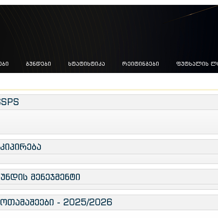
ᲔᲑᲘ
ᲒᲣᲜᲓᲔᲑᲘ
ᲡᲢᲐᲢᲘᲡᲢᲘᲙᲐ
ᲠᲔᲘᲢᲘᲜᲒᲔᲑᲘ
ᲤᲣᲢᲡᲐᲚᲘᲡ Ლ
SSPS
ეკიპირება
გუნდის მენეჯმენტი
მოთამაშეები - 2025/2026