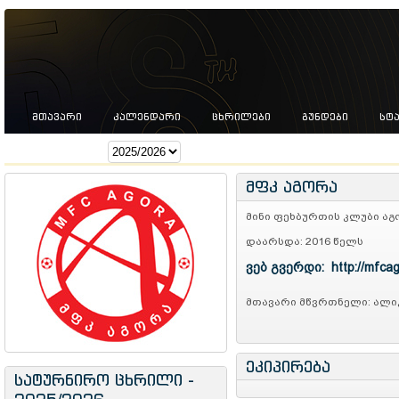
ᲛᲗᲐᲕᲐᲠᲘ
ᲙᲐᲚᲔᲜᲓᲐᲠᲘ
ᲪᲮᲠᲘᲚᲔᲑᲘ
ᲒᲣᲜᲓᲔᲑᲘ
ᲡᲢ
სეზონი:
მფკ აგორა
მინი ფეხბურთის კლუბი ა
დაარსდა: 2016 წელს
ვებ გვერდი: http://mfcag
მთავარი მწვრთნელი: ალიკ
ეკიპირება
სატურნირო ცხრილი -