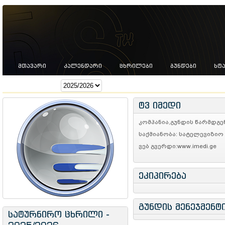
ᲛᲗᲐᲕᲐᲠᲘ
ᲙᲐᲚᲔᲜᲓᲐᲠᲘ
ᲪᲮᲠᲘᲚᲔᲑᲘ
ᲒᲣᲜᲓᲔᲑᲘ
ᲡᲢ
სეზონი:
ტვ იმედი
კომპანია,გუნდის წარმდგენი
საქმიანობა: სატელევიზიო
ვებ გვერდი:www.imedi.ge
ეკიპირება
გუნდის მენეჯმენტ
სატურნირო ცხრილი -