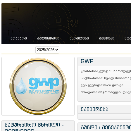
ᲛᲗᲐᲕᲐᲠᲘ
ᲙᲐᲚᲔᲜᲓᲐᲠᲘ
ᲪᲮᲠᲘᲚᲔᲑᲘ
ᲒᲣᲜᲓᲔᲑᲘ
ᲡᲢ
სეზონი:
GWP
კომპანია,გუნდის წარმდგენი:
საქმიანობა: წყალ მომარა
ვებ გვერდი:www.gwp.ge
მთავარი მწვრთნელი: დავ
ეკიპირება
სატურნირო ცხრილი -
გუნდის მენეჯმენტ