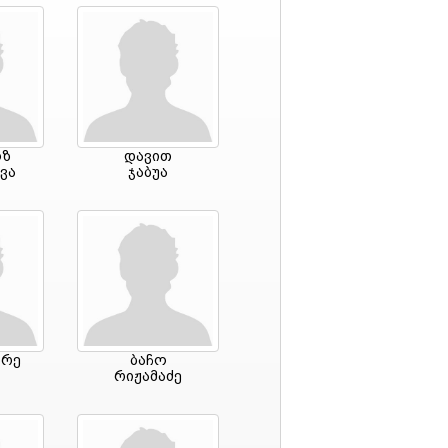
ზ
დავით
ვა
ჯაბუა
დრე
ბაჩო
რიჟამაძე