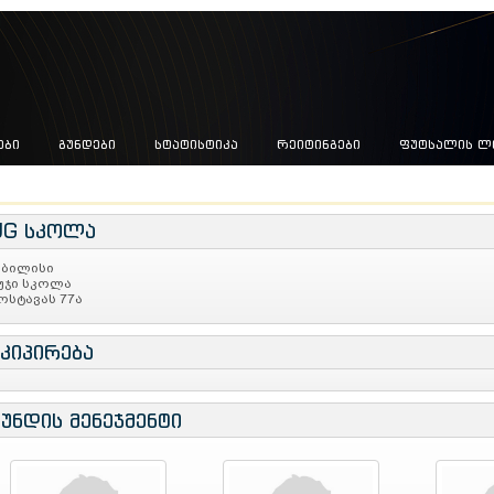
ᲔᲑᲘ
ᲒᲣᲜᲓᲔᲑᲘ
ᲡᲢᲐᲢᲘᲡᲢᲘᲙᲐ
ᲠᲔᲘᲢᲘᲜᲒᲔᲑᲘ
ᲤᲣᲢᲡᲐᲚᲘᲡ Ლ
UG სკოლა
ბილისი
უჯი სკოლა
ოსტავას 77ა
ეკიპირება
გუნდის მენეჯმენტი