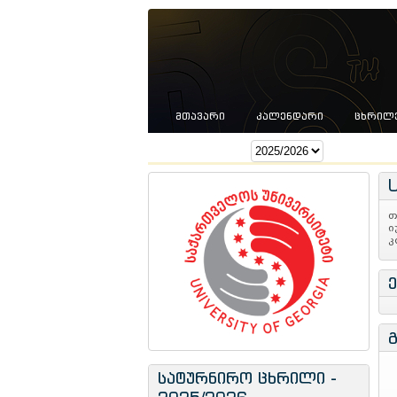
ᲛᲗᲐᲕᲐᲠᲘ
ᲙᲐᲚᲔᲜᲓᲐᲠᲘ
ᲪᲮᲠᲘᲚ
სეზონი:
თ
ი
კ
სატურნირო ცხრილი -