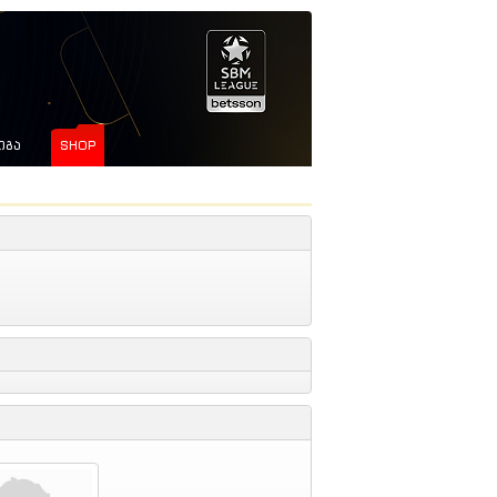
ᲘᲒᲐ
SHOP