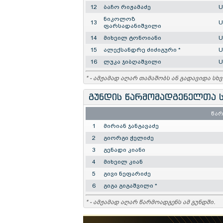
12
ბაჩო რიჟამაძე
U
ნიკოლოზ
13
U
ფარსადანიშვილი
14
მიხეილ ტონოიანი
U
15
ალექსანდრე ძიძიგური *
U
16
ლუკა ჯიბღაშვილი
U
* - ამჟამად აღარ თამაშობს ან გადავიდა სხვ
გუნდის წარმომადგენელთა ს
წა
1
მირიან ჯანგავაძე
2
გიორგი ჭელიძე
3
გენადი კიანი
4
მიხეილ კიან
5
გივი ნეფარიძე
6
გიგა გიგაშვილი *
* - ამჟამად აღარ წარმოადგენს ამ გუნდში.