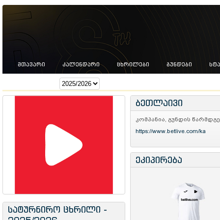
ᲛᲗᲐᲕᲐᲠᲘ
ᲙᲐᲚᲔᲜᲓᲐᲠᲘ
ᲪᲮᲠᲘᲚᲔᲑᲘ
ᲒᲣᲜᲓᲔᲑᲘ
ᲡᲢ
სეზონი:
ბეთლაივი
კომპანია, გუნდის წარმდგე
https://www.betlive.com/ka
ეკიპირება
სატურნირო ცხრილი -