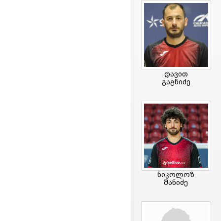
დავით
გაგნიძე
ნიკოლოზ
შანიძე