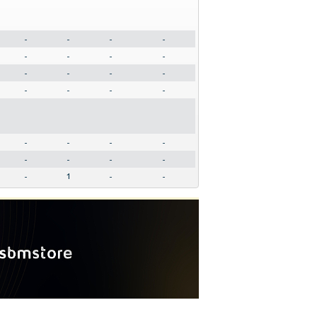
-
-
-
-
-
-
-
-
-
-
-
-
-
-
-
-
-
-
-
-
-
-
-
-
-
1
-
-