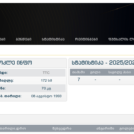
ᲔᲑᲘ
ᲒᲣᲜᲓᲔᲑᲘ
ᲡᲢᲐᲢᲘᲡᲢᲘᲙᲐ
ᲠᲔᲘᲢᲘᲜᲒᲔᲑᲘ
ᲤᲣᲢᲡᲐᲚᲘᲡ Ლ
ოკლე ინფო
სტატისტიკა - 2025/20
თამაში
გოლი
საგოლე პასი
ნდი:
TTC
7
-
-
მაღლე:
172 სმ
ნა:
70 კგ
ბ. თარიღი:
08 აგვისტო 1993
თარიღი,დრო
შეხვედრა
ანგარიში
გოლებ