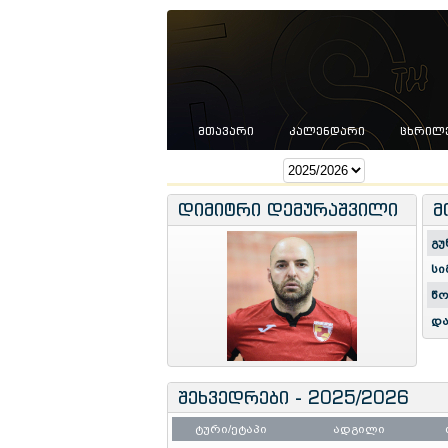
ᲛᲗᲐᲕᲐᲠᲘ
ᲙᲐᲚᲔᲜᲓᲐᲠᲘ
ᲪᲮᲠᲘᲚ
სეზონი:
დიმიტრი დემურაშვილი
მ
გუ
სი
წო
და
შეხვედრები - 2025/2026
ტური/ეტაპი
ადგილი