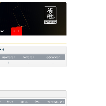
ᲘᲒᲐ
SHOP
26
ყვითელი
წითელი
ავტოგოლი
1
-
-
ი
პასი
ყვით.
წით.
ავტოგოლი