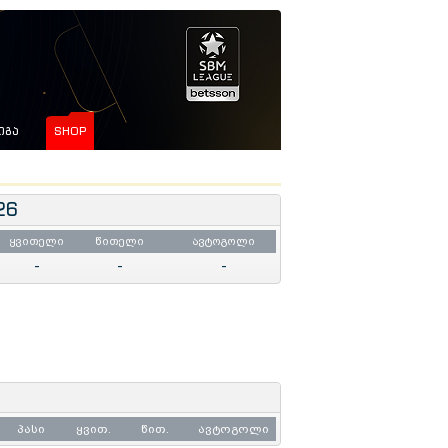
ᲘᲒᲐ
SHOP
26
ყვითელი
წითელი
ავტოგოლი
-
-
-
პასი
ყვით.
წით.
ავტოგოლი