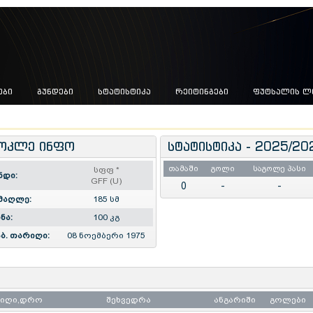
ᲔᲑᲘ
ᲒᲣᲜᲓᲔᲑᲘ
ᲡᲢᲐᲢᲘᲡᲢᲘᲙᲐ
ᲠᲔᲘᲢᲘᲜᲒᲔᲑᲘ
ᲤᲣᲢᲡᲐᲚᲘᲡ Ლ
ოკლე ინფო
სტატისტიკა - 2025/20
თამაში
გოლი
საგოლე პასი
სფფ
*
ნდი:
GFF (U)
0
-
-
მაღლე:
185 სმ
ნა:
100 კგ
ბ. თარიღი:
08 ნოემბერი 1975
რიღი,დრო
შეხვედრა
ანგარიში
გოლები