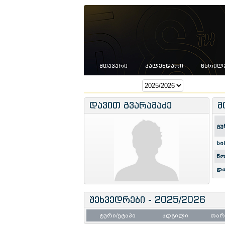
ᲛᲗᲐᲕᲐᲠᲘ
ᲙᲐᲚᲔᲜᲓᲐᲠᲘ
ᲪᲮᲠᲘᲚ
სეზონი:
დავით გვარამაძე
მ
გუ
სი
წო
და
შეხვედრები - 2025/2026
ტური/ეტაპი
ადგილი
თა