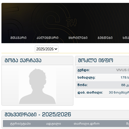
ᲛᲗᲐᲕᲐᲠᲘ
ᲙᲐᲚᲔᲜᲓᲐᲠᲘ
ᲪᲮᲠᲘᲚᲔᲑᲘ
ᲒᲣᲜᲓᲔᲑᲘ
ᲡᲢ
სეზონი:
გოგა ქარჩავა
მოკლე ინფო
გუნდი:
VIVUS
სიმაღლე:
178 
წონა:
88 კ
დაბ. თარიღი:
30 ნოემბერ
შეხვედრები - 2025/2026
ტური/ეტაპი
ადგილი
თარიღი,დრო