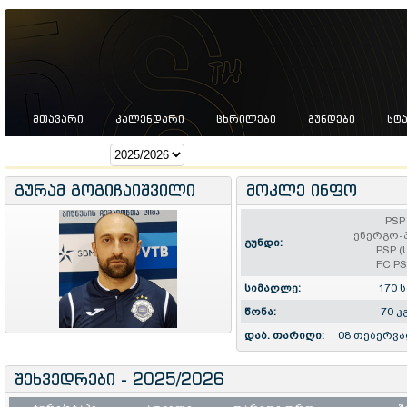
ᲛᲗᲐᲕᲐᲠᲘ
ᲙᲐᲚᲔᲜᲓᲐᲠᲘ
ᲪᲮᲠᲘᲚᲔᲑᲘ
ᲒᲣᲜᲓᲔᲑᲘ
ᲡᲢ
სეზონი:
გურამ გოგიჩაიშვილი
მოკლე ინფო
PSP
ენერგო
გუნდი:
PSP (
FC P
სიმაღლე:
170 ს
წონა:
70 კ
დაბ. თარიღი:
08 თებერვა
შეხვედრები - 2025/2026