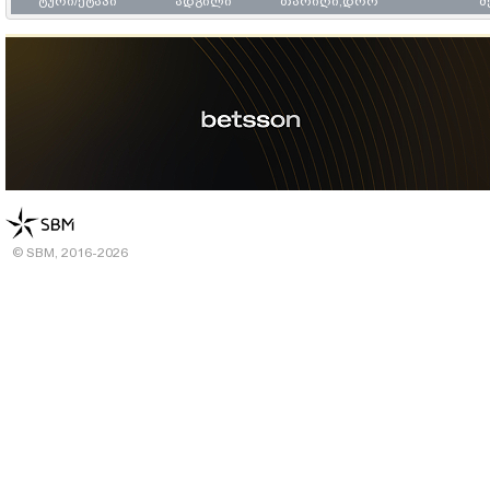
ტური/ეტაპი
ადგილი
თარიღი,დრო
© SBM, 2016-2026