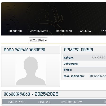
ᲛᲗᲐᲕᲐᲠᲘ
ᲙᲐᲚᲔᲜᲓᲐᲠᲘ
ᲪᲮᲠᲘᲚᲔᲑᲘ
ᲒᲣᲜᲓᲔᲑᲘ
ᲡᲢ
სეზონი:
გაგა ზურაბაშვილი
მოკლე ინფო
გუნდი:
UNICRED
სიმაღლე:
-
წონა:
-
დაბ. თარიღი:
30 ნოემბერ
შეხვედრები - 2025/2026
ტური/ეტაპი
ადგილი
თარიღი,დრო