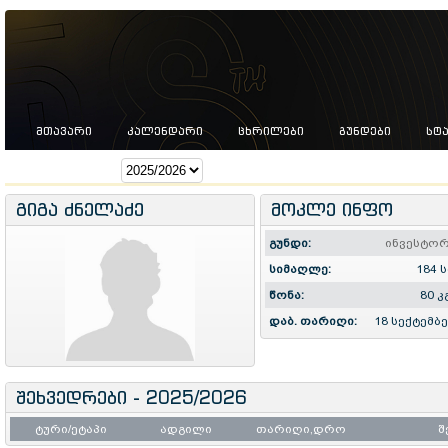
ᲛᲗᲐᲕᲐᲠᲘ
ᲙᲐᲚᲔᲜᲓᲐᲠᲘ
ᲪᲮᲠᲘᲚᲔᲑᲘ
ᲒᲣᲜᲓᲔᲑᲘ
ᲡᲢ
სეზონი:
გიგა ძნელაძე
მოკლე ინფო
გუნდი:
ინვესტორ
სიმაღლე:
184 
წონა:
80 კ
დაბ. თარიღი:
18 სექტემბ
შეხვედრები - 2025/2026
ტური/ეტაპი
ადგილი
თარიღი,დრო