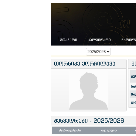
ᲛᲗᲐᲕᲐᲠᲘ
ᲙᲐᲚᲔᲜᲓᲐᲠᲘ
ᲪᲮᲠᲘᲚ
სეზონი:
თორნიკე ქორჩილავა
მ
გუ
სი
წო
და
შეხვედრები - 2025/2026
ტური/ეტაპი
ადგილი