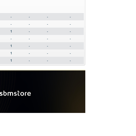
-
-
-
-
-
-
-
-
1
-
-
-
-
-
-
-
1
-
-
-
1
-
-
-
1
-
-
-