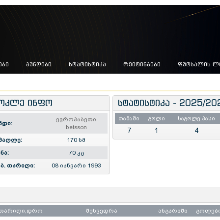
ᲔᲑᲘ
ᲒᲣᲜᲓᲔᲑᲘ
ᲡᲢᲐᲢᲘᲡᲢᲘᲙᲐ
ᲠᲔᲘᲢᲘᲜᲒᲔᲑᲘ
ᲤᲣᲢᲡᲐᲚᲘᲡ Ლ
ოკლე ინფო
სტატისტიკა - 2025/20
თამაში
გოლი
საგოლე პასი
ევროპაბეთი
ნდი:
betsson
7
1
4
მაღლე:
170 სმ
ნა:
70 კგ
ბ. თარიღი:
08 იანვარი 1993
თარიღი,დრო
შეხვედრა
ანგარიში
გოლებ