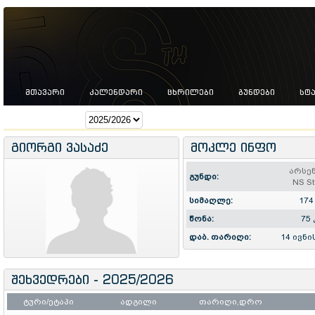
ᲛᲗᲐᲕᲐᲠᲘ
ᲙᲐᲚᲔᲜᲓᲐᲠᲘ
ᲪᲮᲠᲘᲚᲔᲑᲘ
ᲒᲣᲜᲓᲔᲑᲘ
ᲡᲢ
სეზონი:
გიორგი ვასაძე
მოკლე ინფო
არსე
გუნდი:
NS St
სიმაღლე:
174
წონა:
75 
დაბ. თარიღი:
14 ივნი
შეხვედრები - 2025/2026
ტური/ეტაპი
ადგილი
თარიღი,დრო