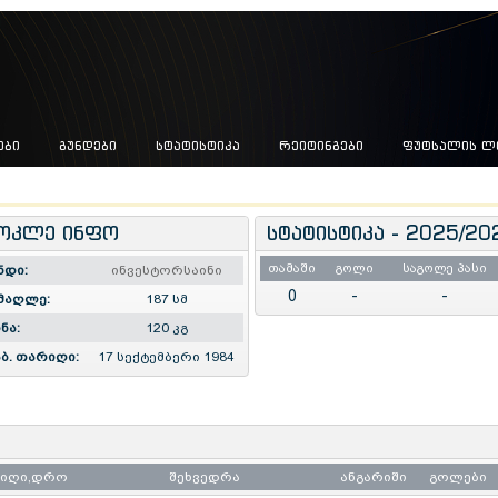
ᲔᲑᲘ
ᲒᲣᲜᲓᲔᲑᲘ
ᲡᲢᲐᲢᲘᲡᲢᲘᲙᲐ
ᲠᲔᲘᲢᲘᲜᲒᲔᲑᲘ
ᲤᲣᲢᲡᲐᲚᲘᲡ Ლ
ოკლე ინფო
სტატისტიკა - 2025/20
თამაში
გოლი
საგოლე პასი
ნდი:
ინვესტორსაინი
0
-
-
მაღლე:
187 სმ
ნა:
120 კგ
ბ. თარიღი:
17 სექტემბერი 1984
რიღი,დრო
შეხვედრა
ანგარიში
გოლები