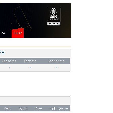
ᲘᲒᲐ
SHOP
26
ყვითელი
წითელი
ავტოგოლი
-
-
-
პასი
ყვით.
წით.
ავტოგოლი