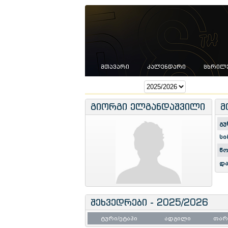
ᲛᲗᲐᲕᲐᲠᲘ
ᲙᲐᲚᲔᲜᲓᲐᲠᲘ
ᲪᲮᲠᲘᲚ
სეზონი:
გიორგი ელგანდაშვილი
მ
გუ
სი
წო
და
შეხვედრები - 2025/2026
ტური/ეტაპი
ადგილი
თა