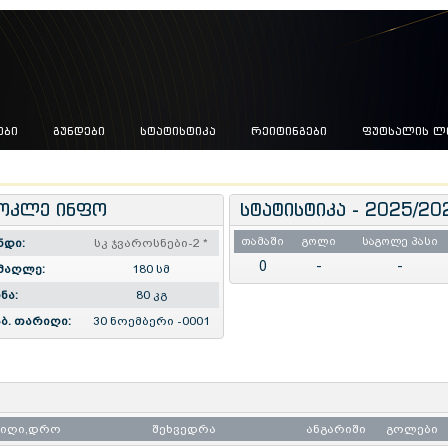
ᲔᲑᲘ
ᲒᲣᲜᲓᲔᲑᲘ
ᲡᲢᲐᲢᲘᲡᲢᲘᲙᲐ
ᲠᲔᲘᲢᲘᲜᲒᲔᲑᲘ
ᲤᲣᲢᲡᲐᲚᲘᲡ Ლ
ოკლე ინფო
სტატისტიკა - 2025/20
თამაში
გოლი
საგოლე პასი
ნდი:
სკ ჯვაროსნები-2
*
0
-
-
მაღლე:
180 სმ
ნა:
80 კგ
ბ. თარიღი:
30 ნოემბერი -0001
რიღი,დრო
შეხვედრა
ანგარიში
გოლები