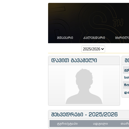
ᲛᲗᲐᲕᲐᲠᲘ
ᲙᲐᲚᲔᲜᲓᲐᲠᲘ
ᲪᲮᲠᲘᲚ
სეზონი:
დავით გავაშელი
მ
გუ
სი
წო
და
შეხვედრები - 2025/2026
ტური/ეტაპი
ადგილი
თა