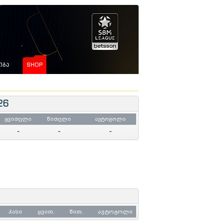
ᲘᲒᲐ
SHOP
26
ყვითელი
წითელი
ავტოგოლი
-
-
-
პასი
ყვით.
წით.
ავტოგოლი