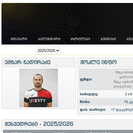
ᲛᲗᲐᲕᲐᲠᲘ
ᲙᲐᲚᲔᲜᲓᲐᲠᲘ
ᲪᲮᲠᲘᲚᲔᲑᲘ
ᲒᲣᲜᲓᲔᲑᲘ
ᲡᲢ
სეზონი:
ემზარ ნადირაძე
მოკლე ინფო
მფკ თბი
ვარიო
გუნდი:
მფკ აფხა
ლიბერთი 
სიმაღლე:
2 სმ
წონა:
76 კ
დაბ. თარიღი:
17 დეკემბე
შეხვედრები - 2025/2026