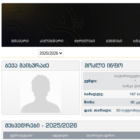
ᲛᲗᲐᲕᲐᲠᲘ
ᲙᲐᲚᲔᲜᲓᲐᲠᲘ
ᲪᲮᲠᲘᲚᲔᲑᲘ
ᲒᲣᲜᲓᲔᲑᲘ
ᲡᲢ
სეზონი:
ბექა მაისურაძე
მოკლე ინფო
საქართველო
გუნდი:
*
ბანკი ქ
სიმაღლე:
187 ს
წონა:
95 კ
დაბ. თარიღი:
30 ოქტომბე
შეხვედრები - 2025/2026
ტური/ეტაპი
ადგილი
თარიღი,დრო