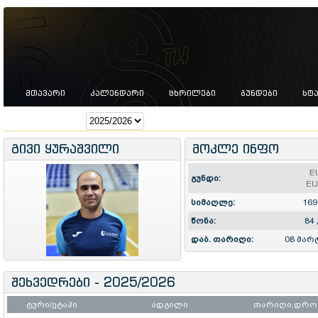
ᲛᲗᲐᲕᲐᲠᲘ
ᲙᲐᲚᲔᲜᲓᲐᲠᲘ
ᲪᲮᲠᲘᲚᲔᲑᲘ
ᲒᲣᲜᲓᲔᲑᲘ
ᲡᲢ
სეზონი:
გივი ყურაშვილი
მოკლე ინფო
E
გუნდი:
EU
სიმაღლე:
169
წონა:
84
დაბ. თარიღი:
08 მარ
შეხვედრები - 2025/2026
ტური/ეტაპი
ადგილი
თარიღი,დრო